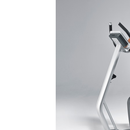
Mediche
Sportive
–
Prenota
adesso!