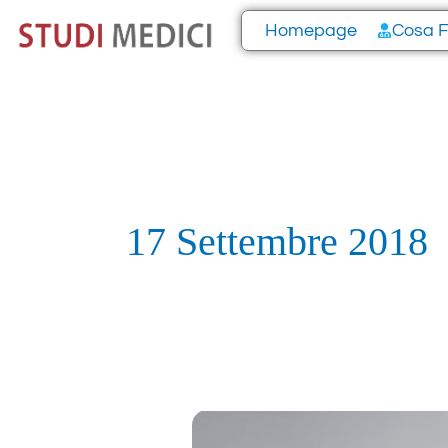
Vai
Homepage
Cosa 
al
contenuto
17 Settembre 2018
Visite