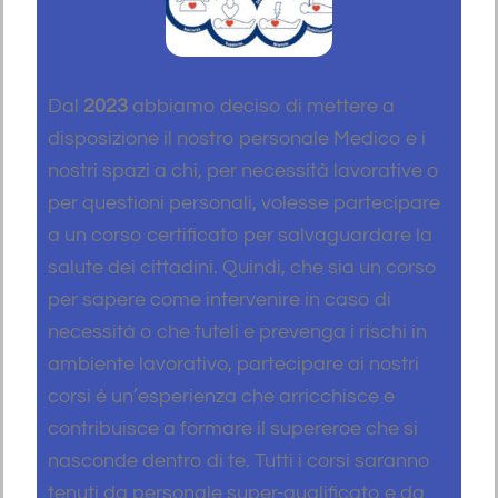
Dal
2023
abbiamo deciso di mettere a
disposizione il nostro personale Medico e i
nostri spazi a chi, per necessità lavorative o
per questioni personali, volesse partecipare
a un corso certificato per salvaguardare la
salute dei cittadini. Quindi, che sia un corso
per sapere come intervenire in caso di
necessità o che tuteli e prevenga i rischi in
ambiente lavorativo, partecipare ai nostri
corsi è un’esperienza che arricchisce e
contribuisce a formare il supereroe che si
nasconde dentro di te. Tutti i corsi saranno
tenuti da personale super-qualificato e da